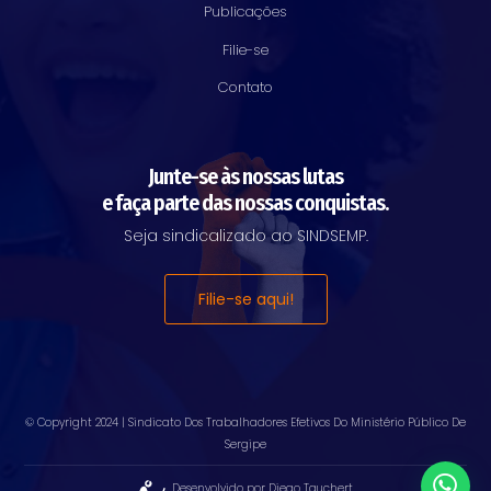
Publicações
Filie-se
Contato
Junte-se às nossas lutas
e faça parte das nossas conquistas.
Seja sindicalizado ao SINDSEMP.
Filie-se aqui!
© Copyright 2024 |
Sindicato Dos Trabalhadores Efetivos Do Ministério Público De
Sergipe
Desenvolvido por Diego Tauchert