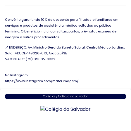
Convênio garantindo 10% de desconto para filiadas e familiares em
serviços e produtos de assistência médica voltados ao público
feminino. O benefício inclui consultas, partos, pré-natal, exames de
imagem e outros procedimentos.
📍 ENDEREÇO: Av. Ministro Geraldo Barreto Sobral, Centro Médico Jardins,
Sala 1413, CEP 49026-010, Aracaju/SE
📞CONTATO: (
79) 99605-9332
No Instagram:
https://www.instagram.com/mater.imagem/
Colégios / Colégio do Salvador