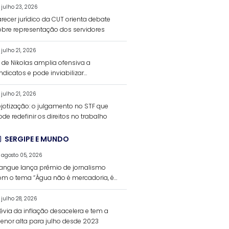
julho 23, 2026
recer jurídico da CUT orienta debate
obre representação dos servidores
julho 21, 2026
L de Nikolas amplia ofensiva a
ndicatos e pode inviabilizar
inanciamento da negociação coletiva
julho 21, 2026
ejotização: o julgamento no STF que
de redefinir os direitos no trabalho
SERGIPE E MUNDO
agosto 05, 2026
angue lança prêmio de jornalismo
om o tema “Água não é mercadoria, é
ireito humano”
julho 28, 2026
révia da inflação desacelera e tem a
enor alta para julho desde 2023