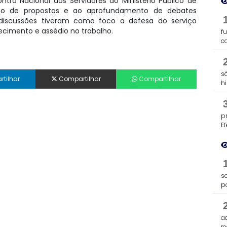
ro Nacional dos Servidores do Ministério Público de
ção de propostas e ao aprofundamento de debates
s discussões tiveram como foco a defesa do serviço
cimento e assédio no trabalho.
f
c
s
tilhar
Compartilhar
Compartilhar
h
p
E
s
p
a
re