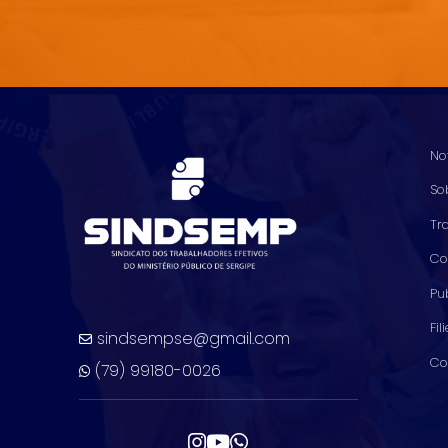
No
So
Tr
Co
Pu
Fil
sindsempse@gmail.com
Co
(79) 99180-0026