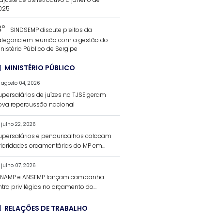
025
3°
SINDSEMP discute pleitos da
ategoria em reunião com a gestão do
nistério Público de Sergipe
MINISTÉRIO PÚBLICO
agosto 04, 2026
upersalários de juízes no TJSE geram
ova repercussão nacional
julho 22, 2026
upersalários e penduricalhos colocam
rioridades orçamentárias do MP em
ebate
julho 07, 2026
ENAMP e ANSEMP lançam campanha
ntra privilégios no orçamento do
nistério Público
RELAÇÕES DE TRABALHO