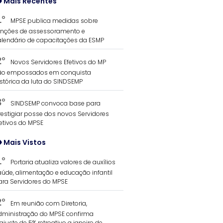
Mais Recentes
1°
MPSE publica medidas sobre
unções de assessoramento e
alendário de capacitações da ESMP
2°
Novos Servidores Efetivos do MP
ão empossados em conquista
istórica da luta do SINDSEMP
3°
SINDSEMP convoca base para
restigiar posse dos novos Servidores
fetivos do MPSE
Mais Vistos
1°
Portaria atualiza valores de auxílios
aúde, alimentação e educação infantil
ara Servidores do MPSE
2°
Em reunião com Diretoria,
dministração do MPSE confirma
ajuste de 5% retroativo a janeiro de