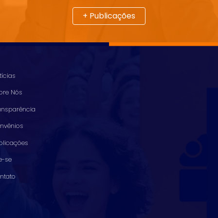
+ Publicações
tícias
bre Nós
ansparência
nvênios
blicações
ie-se
ntato