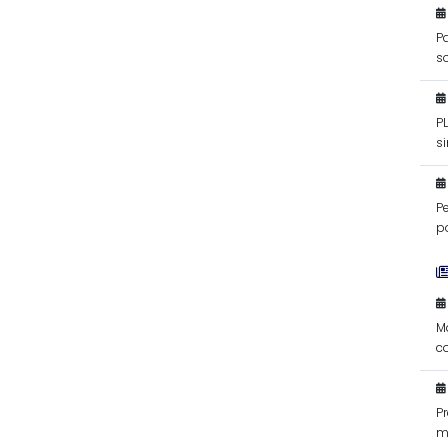
Pa
s
P
si
f
P
po
M
c
d
P
m