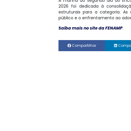
A manhã do segundo dia do Encont
2026 foi dedicada à consolida
estruturais para a categoria. A
público e o enfrentamento ao adoe
Saiba mais no site da FENAMP
.
Compartilhar
Compar