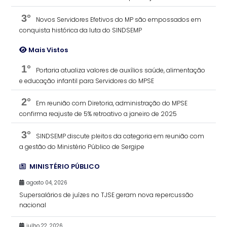
3°
Novos Servidores Efetivos do MP são empossados em
conquista histórica da luta do SINDSEMP
Mais Vistos
1°
Portaria atualiza valores de auxílios saúde, alimentação
e educação infantil para Servidores do MPSE
2°
Em reunião com Diretoria, administração do MPSE
confirma reajuste de 5% retroativo a janeiro de 2025
3°
SINDSEMP discute pleitos da categoria em reunião com
a gestão do Ministério Público de Sergipe
MINISTÉRIO PÚBLICO
agosto 04, 2026
Supersalários de juízes no TJSE geram nova repercussão
nacional
julho 22, 2026