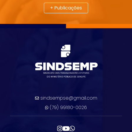
+ Publicações
sindsempse@gmail.com
(79) 99180-0026