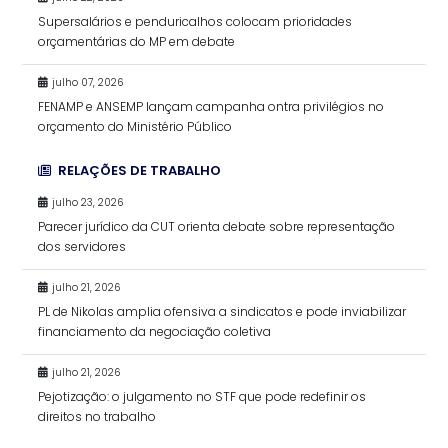
Supersalários e penduricalhos colocam prioridades
orçamentárias do MP em debate
julho 07, 2026
FENAMP e ANSEMP lançam campanha ontra privilégios no
orçamento do Ministério Público
RELAÇÕES DE TRABALHO
julho 23, 2026
Parecer jurídico da CUT orienta debate sobre representação
dos servidores
julho 21, 2026
PL de Nikolas amplia ofensiva a sindicatos e pode inviabilizar
financiamento da negociação coletiva
julho 21, 2026
Pejotização: o julgamento no STF que pode redefinir os
direitos no trabalho