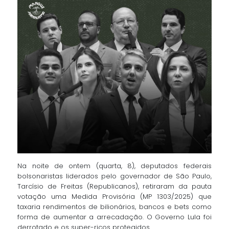
Na noite de ontem (quarta, 8), deputados federais
bolsonaristas liderados pelo governador de São Paulo,
Tarcísio de Freitas (Republicanos), retiraram da pauta
votação uma Medida Provisória (MP 1303/2025) que
taxaria rendimentos de bilionários, bancos e bets como
forma de aumentar a arrecadação. O Governo Lula foi
derrotado e os super-ricos protegidos.