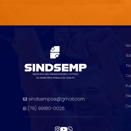
No
So
Tr
Co
Pu
Fil
sindsempse@gmail.com
Co
(79) 99180-0026