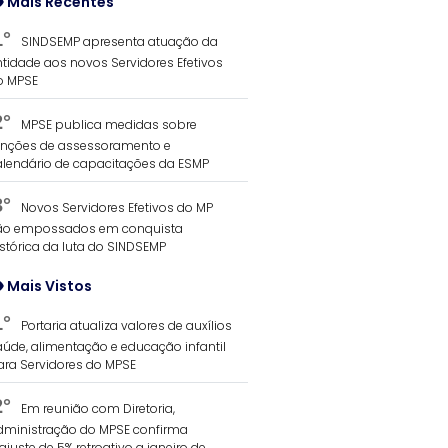
Mais Recentes
1°
SINDSEMP apresenta atuação da
ntidade aos novos Servidores Efetivos
o MPSE
2°
MPSE publica medidas sobre
unções de assessoramento e
alendário de capacitações da ESMP
3°
Novos Servidores Efetivos do MP
ão empossados em conquista
istórica da luta do SINDSEMP
Mais Vistos
1°
Portaria atualiza valores de auxílios
aúde, alimentação e educação infantil
ara Servidores do MPSE
2°
Em reunião com Diretoria,
dministração do MPSE confirma
ajuste de 5% retroativo a janeiro de