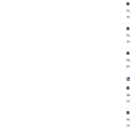
Pa
s
P
si
f
P
po
M
c
d
P
m