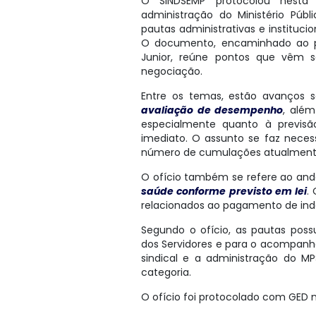
O SINDSEMP protocolou nesta q
administração do Ministério Púb
pautas administrativas e institucio
O documento, encaminhado ao proc
Junior, reúne pontos que vêm 
negociação.
Entre os temas, estão avanços 
avaliação de desempenho
, alé
especialmente quanto à previs
imediato. O assunto se faz nece
número de cumulações atualmente
O ofício também se refere ao a
saúde conforme previsto em lei
.
relacionados ao pagamento de ind
Segundo o ofício, as pautas poss
dos Servidores e para o acompan
sindical e a administração do M
categoria.
O ofício foi protocolado com GED