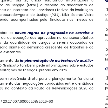
uinta, dia 21, ofício solicitando informações à
lico de Sergipe (MPSE) a respeito do andamento de
nais de interesse dos Servidores Efetivos da instituição.
urador-geral de Justiça (PGJ), Nilzir Soares Vieira
e
sendo acompanhados pelo Sindicato nas mesas de
d
sobre as
novas regras de progressão na carreira e
f
m da convocação dos aprovados no concurso público,
c
ão da quantidade de cargos a serem ocupados de
ssário diante da demanda crescente de trabalho e do
 existentes.
s
h
ndamento da
implementação do acréscimo do auxílio-
 O Sindicato também pede informações sobre estudos
enizações de licenças-prêmio em 2026.
uem relevância direta para o planejamento funcional
hamento das negociações conduzidas entre a entidade
s
PSE no contexto da Pauta de Reivindicações 2026 da
p
 nº 20.27.007.60000208/2026-60
a
re