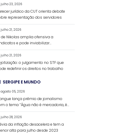
julho 23, 2026
recer jurídico da CUT orienta debate
obre representação dos servidores
julho 21, 2026
L de Nikolas amplia ofensiva a
ndicatos e pode inviabilizar
inanciamento da negociação coletiva
julho 21, 2026
ejotização: o julgamento no STF que
de redefinir os direitos no trabalho
SERGIPE E MUNDO
agosto 05, 2026
angue lança prêmio de jornalismo
om o tema “Água não é mercadoria, é
ireito humano”
julho 28, 2026
révia da inflação desacelera e tem a
enor alta para julho desde 2023