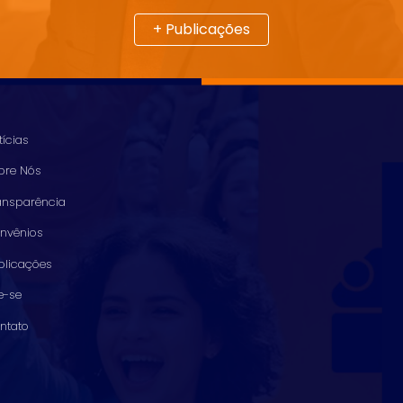
+ Publicações
tícias
bre Nós
ansparência
nvênios
blicações
ie-se
ntato