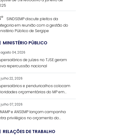
025
3°
SINDSEMP discute pleitos da
ategoria em reunião com a gestão do
nistério Público de Sergipe
MINISTÉRIO PÚBLICO
agosto 04, 2026
upersalários de juízes no TJSE geram
ova repercussão nacional
julho 22, 2026
upersalários e penduricalhos colocam
rioridades orçamentárias do MP em
ebate
julho 07, 2026
ENAMP e ANSEMP lançam campanha
ntra privilégios no orçamento do
nistério Público
RELAÇÕES DE TRABALHO