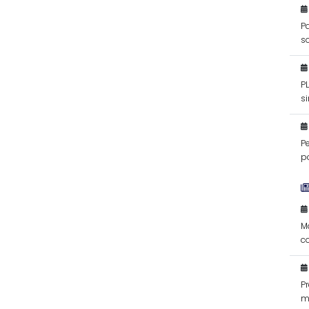
Pa
s
P
si
f
P
po
M
c
d
P
m