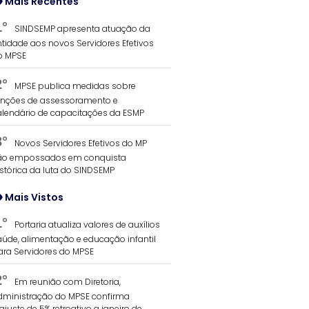
Mais Recentes
1°
SINDSEMP apresenta atuação da
ntidade aos novos Servidores Efetivos
o MPSE
2°
MPSE publica medidas sobre
unções de assessoramento e
alendário de capacitações da ESMP
3°
Novos Servidores Efetivos do MP
ão empossados em conquista
istórica da luta do SINDSEMP
Mais Vistos
1°
Portaria atualiza valores de auxílios
aúde, alimentação e educação infantil
ara Servidores do MPSE
2°
Em reunião com Diretoria,
dministração do MPSE confirma
ajuste de 5% retroativo a janeiro de