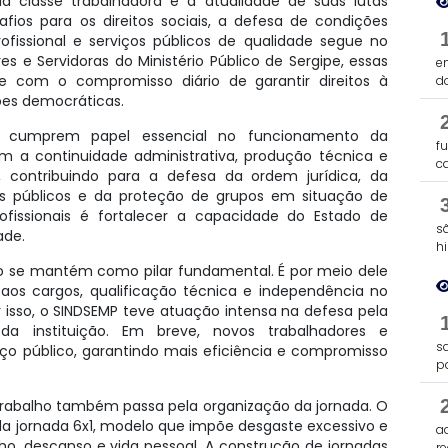
a classe trabalhadora e a atualidade de suas lutas
fios para os direitos sociais, a defesa de condições
rofissional e serviços públicos de qualidade segue no
es e Servidoras do Ministério Público de Sergipe, essas
e
 com o compromisso diário de garantir direitos à
d
ções democráticas.
SE cumprem papel essencial no funcionamento da
f
am a continuidade administrativa, produção técnica e
c
s, contribuindo para a defesa da ordem jurídica, da
os públicos e da proteção de grupos em situação de
profissionais é fortalecer a capacidade do Estado de
s
ade.
h
co se mantém como pilar fundamental. É por meio dele
 aos cargos, qualificação técnica e independência no
r isso, o SINDSEMP teve atuação intensa na defesa pela
da instituição. Em breve, novos trabalhadores e
s
ço público, garantindo mais eficiência e compromisso
p
trabalho também passa pela organização da jornada. O
da jornada 6x1, modelo que impõe desgaste excessivo e
a
alho, descanso e vida pessoal. A construção de jornadas
re