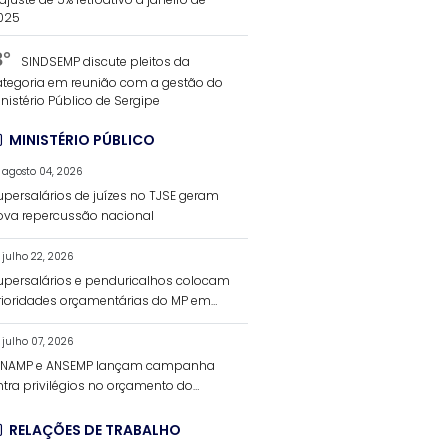
025
3°
SINDSEMP discute pleitos da
ategoria em reunião com a gestão do
nistério Público de Sergipe
MINISTÉRIO PÚBLICO
agosto 04, 2026
upersalários de juízes no TJSE geram
ova repercussão nacional
julho 22, 2026
upersalários e penduricalhos colocam
rioridades orçamentárias do MP em
ebate
julho 07, 2026
ENAMP e ANSEMP lançam campanha
ntra privilégios no orçamento do
nistério Público
RELAÇÕES DE TRABALHO