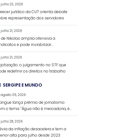
julho 23, 2026
recer jurídico da CUT orienta debate
obre representação dos servidores
julho 21, 2026
L de Nikolas amplia ofensiva a
ndicatos e pode inviabilizar
inanciamento da negociação coletiva
julho 21, 2026
ejotização: o julgamento no STF que
de redefinir os direitos no trabalho
SERGIPE E MUNDO
agosto 05, 2026
angue lança prêmio de jornalismo
om o tema “Água não é mercadoria, é
ireito humano”
julho 28, 2026
révia da inflação desacelera e tem a
enor alta para julho desde 2023