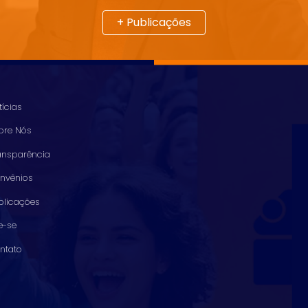
+ Publicações
tícias
bre Nós
ansparência
nvênios
blicações
ie-se
ntato