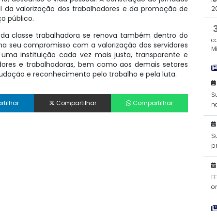
al da valorização dos trabalhadores e da promoção de
2
o público.
ta da classe trabalhadora se renova também dentro do
c
rma seu compromisso com a valorização dos servidores
Mi
ma instituição cada vez mais justa, transparente e
adores e trabalhadoras, bem como aos demais setores
audação e reconhecimento pelo trabalho e pela luta.
S
tilhar
Compartilhar
Compartilhar
n
S
p
d
F
o
Mi