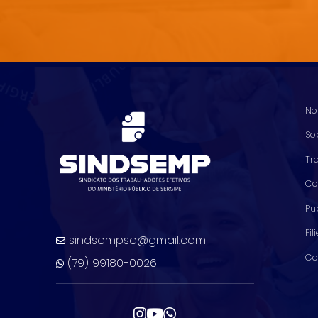
No
So
Tr
Co
Pu
Fil
sindsempse@gmail.com
Co
(79) 99180-0026