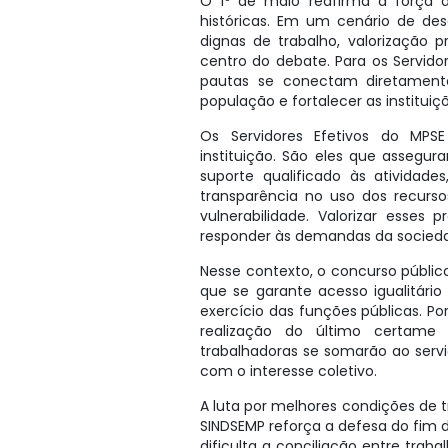
O 1º de maio reafirma a força d
históricas. Em um cenário de desa
dignas de trabalho, valorização p
centro do debate. Para os Servidor
pautas se conectam diretamente
população e fortalecer as institui
Os Servidores Efetivos do MP
instituição. São eles que assegur
suporte qualificado às atividade
transparência no uso dos recurs
vulnerabilidade. Valorizar esses 
responder às demandas da socied
Nesse contexto, o concurso públi
que se garante acesso igualitário
exercício das funções públicas. Po
realização do último certame 
trabalhadoras se somarão ao servi
com o interesse coletivo.
A luta por melhores condições de 
SINDSEMP reforça a defesa do fim 
dificulta a conciliação entre trab