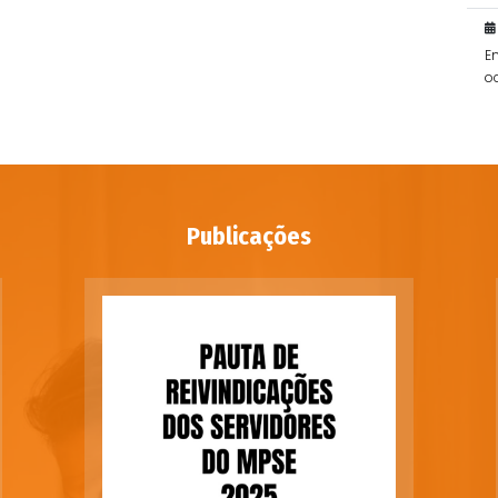
E
o
po
Publicações