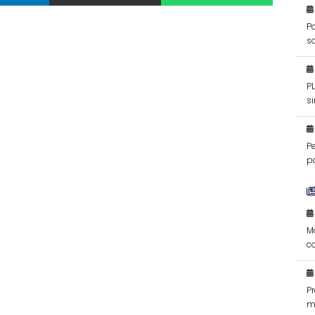
Pa
s
P
si
f
P
po
M
c
d
P
m