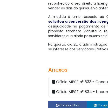
reconhecido o seu direito a lice
vender os dias do quinquênio anteri
A medida é uma resposta ao Of
solicitou a conversão das lice
desigualdade no pagamento de ve
proposta também viabiliza o r
servidores que ainda possuem saldo
Na quarta, dia 25, a administraç
se interesse dos Servidores Efetiv
Anexos
Ofício MPSE n° 833 - Concu
Ofício MPSE n° 834 - Linc
Compartilhar
Compar