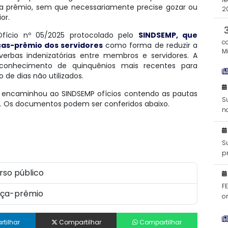
nça prêmio, sem que necessariamente precise gozar ou
2
or.
ício nº 05/2025 protocolado pelo
SINDSEMP, que
c
nças-prêmio dos servidores
como forma de reduzir a
Mi
rbas indenizatórias entre membros e servidores. A
econhecimento de quinquênios mais recentes para
 de dias não utilizados.
ão encaminhou ao SINDSEMP ofícios contendo as pautas
S
os. Os documentos podem ser conferidos abaixo.
n
S
p
d
rso público
F
ença-prêmio
o
Mi
tilhar
Compartilhar
Compartilhar