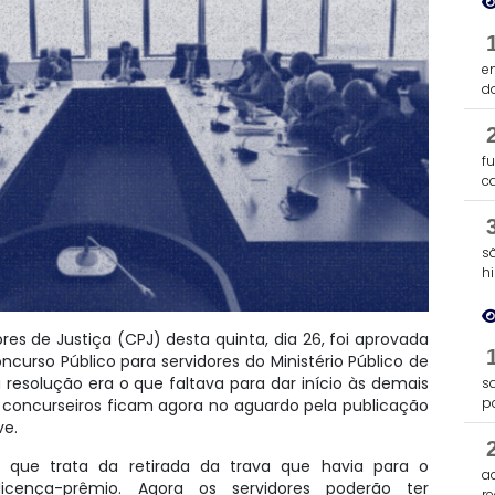
e
d
f
c
s
h
es de Justiça (CPJ) desta quinta, dia 26, foi aprovada
curso Público para servidores do Ministério Público de
 resolução era o que faltava para dar início às demais
s
p
 concurseiros ficam agora no aguardo pela publicação
ve.
que trata da retirada da trava que havia para o
a
icença-prêmio. Agora os servidores poderão ter
re