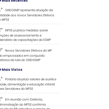
Mais Recentes
1°
SINDSEMP apresenta atuação da
ntidade aos novos Servidores Efetivos
o MPSE
2°
MPSE publica medidas sobre
unções de assessoramento e
alendário de capacitações da ESMP
3°
Novos Servidores Efetivos do MP
ão empossados em conquista
istórica da luta do SINDSEMP
Mais Vistos
1°
Portaria atualiza valores de auxílios
aúde, alimentação e educação infantil
ara Servidores do MPSE
2°
Em reunião com Diretoria,
dministração do MPSE confirma
ajuste de 5% retroativo a janeiro de