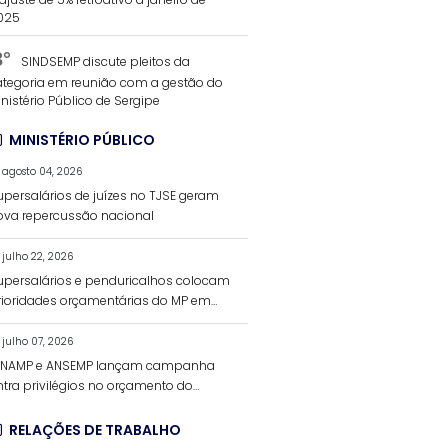
025
3°
SINDSEMP discute pleitos da
ategoria em reunião com a gestão do
nistério Público de Sergipe
MINISTÉRIO PÚBLICO
agosto 04, 2026
upersalários de juízes no TJSE geram
ova repercussão nacional
julho 22, 2026
upersalários e penduricalhos colocam
rioridades orçamentárias do MP em
ebate
julho 07, 2026
ENAMP e ANSEMP lançam campanha
ntra privilégios no orçamento do
nistério Público
RELAÇÕES DE TRABALHO