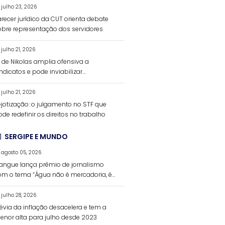
julho 23, 2026
recer jurídico da CUT orienta debate
obre representação dos servidores
julho 21, 2026
L de Nikolas amplia ofensiva a
ndicatos e pode inviabilizar
inanciamento da negociação coletiva
julho 21, 2026
ejotização: o julgamento no STF que
de redefinir os direitos no trabalho
SERGIPE E MUNDO
agosto 05, 2026
angue lança prêmio de jornalismo
om o tema “Água não é mercadoria, é
ireito humano”
julho 28, 2026
révia da inflação desacelera e tem a
enor alta para julho desde 2023