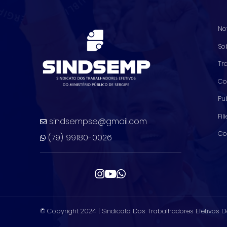
No
So
Tr
Co
Pu
Fil
sindsempse@gmail.com
Co
(79) 99180-0026
© Copyright 2024 |
Sindicato Dos Trabalhadores Efetivos D