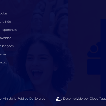
tícias
bre Nós
ansparência
nvênios
blicações
ie-se
ntato
o Ministério Público De Sergipe
Desenvolvido por Diego Tau