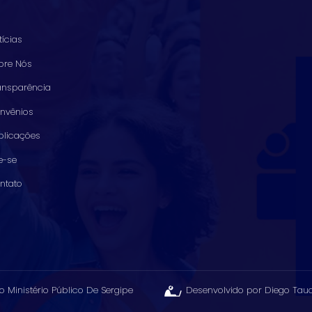
tícias
bre Nós
ansparência
nvênios
blicações
ie-se
ntato
o Ministério Público De Sergipe
Desenvolvido por Diego Tau