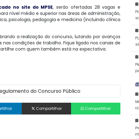
icado no site do MPSE
, serão ofertadas 28 vagas e
Pa
ara nível médio e superior nas áreas de administração,
s
tica, psicologia, pedagogia e medicina (incluindo clínica
brando a realização do concurso, lutando por avanços
P
s nas condições de trabalho. Fique ligado nos canais de
si
rtilhe com quem também está na expectativa.
f
P
po
Regulamento do Concurso Público
M
c
tilhar
Compartilhar
Compartilhar
d
P
m