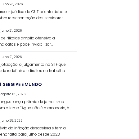
julho 23, 2026
recer jurídico da CUT orienta debate
obre representação dos servidores
julho 21, 2026
L de Nikolas amplia ofensiva a
ndicatos e pode inviabilizar
inanciamento da negociação coletiva
julho 21, 2026
ejotização: o julgamento no STF que
de redefinir os direitos no trabalho
SERGIPE E MUNDO
agosto 05, 2026
angue lança prêmio de jornalismo
om o tema “Água não é mercadoria, é
ireito humano”
julho 28, 2026
révia da inflação desacelera e tem a
enor alta para julho desde 2023