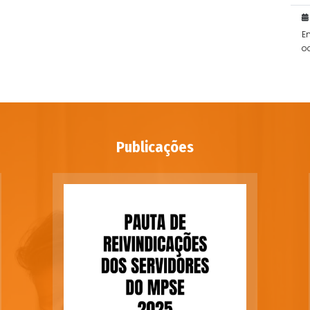
E
o
po
Publicações