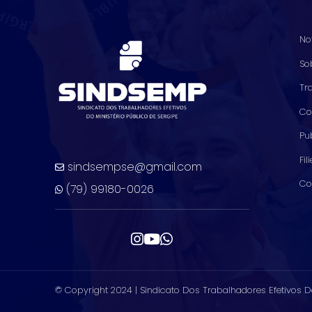
No
So
Tr
Co
Pu
Fil
sindsempse@gmail.com
Co
(79) 99180-0026
© Copyright 2024 |
Sindicato Dos Trabalhadores Efetivos D