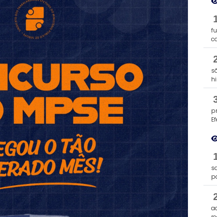
f
c
s
h
p
E
s
p
a
re