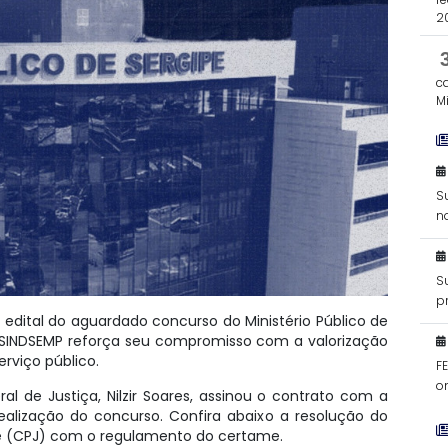
2
c
Mi
S
n
S
p
dital do aguardado concurso do Ministério Público de
d
 SINDSEMP reforça seu compromisso com a valorização
erviço público.
F
o
 de Justiça, Nilzir Soares, assinou o contrato com a
Mi
alização do concurso. Confira abaixo a resolução do
pe (CPJ) com o regulamento do certame.