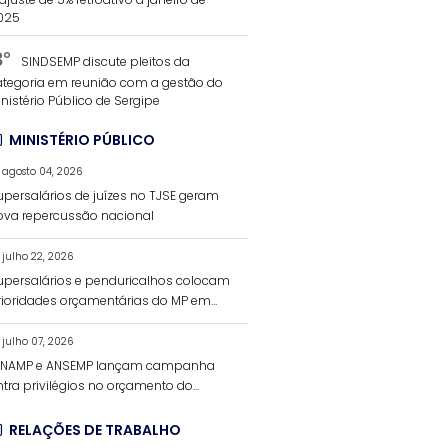
025
3°
SINDSEMP discute pleitos da
ategoria em reunião com a gestão do
nistério Público de Sergipe
MINISTÉRIO PÚBLICO
agosto 04, 2026
upersalários de juízes no TJSE geram
ova repercussão nacional
julho 22, 2026
upersalários e penduricalhos colocam
rioridades orçamentárias do MP em
ebate
julho 07, 2026
ENAMP e ANSEMP lançam campanha
ntra privilégios no orçamento do
nistério Público
RELAÇÕES DE TRABALHO