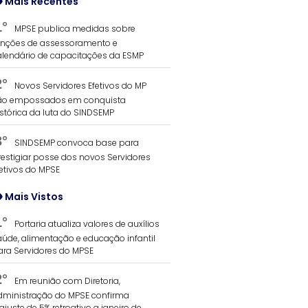
Mais Recentes
1°
MPSE publica medidas sobre
unções de assessoramento e
alendário de capacitações da ESMP
2°
Novos Servidores Efetivos do MP
ão empossados em conquista
istórica da luta do SINDSEMP
3°
SINDSEMP convoca base para
restigiar posse dos novos Servidores
fetivos do MPSE
Mais Vistos
1°
Portaria atualiza valores de auxílios
aúde, alimentação e educação infantil
ara Servidores do MPSE
2°
Em reunião com Diretoria,
dministração do MPSE confirma
ajuste de 5% retroativo a janeiro de